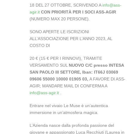
18 DEL 27 OTTOBRE, SCRIVENDO A
info@ass-
agir.it
CON
PRIORITÀ PER I SOCI ASS-AGIR
(NUMERO MAX 20 PERSONE).
SONO APERTE LE ISCRIZIONI
ALL’ASSOCIAZIONE PER L’ANNO 2023, AL
COSTO DI
20 € (15 € PER I RINNOVI), TRAMITE
VERSAMENTO SUL
NUOVO C/C presso
INTESA
SAN PAOLO III SETTORE, Iban: IT66J 03069
09606 55000 10000 01905 03,
A FAVORE DI ASS-
AGIR; MANDARE MAIL DI CONFERMA A
info@ass-agir.it
.
Entrare nel vivaio Le Muse è un’autentica
immersione in un’atmosfera magica.
L’Azienda nasce dalla profonda passione del
giovane e appassionato Luca Recchiuti (Laurea in