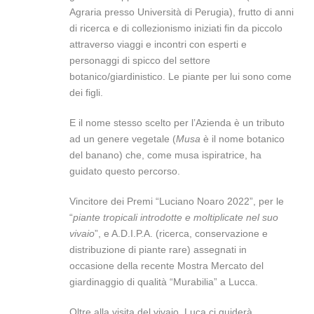
Agraria presso Università di Perugia), frutto di anni
di ricerca e di collezionismo iniziati fin da piccolo
attraverso viaggi e incontri con esperti e
personaggi di spicco del settore
botanico/giardinistico. Le piante per lui sono come
dei figli.
E il nome stesso scelto per l’Azienda è un tributo
ad un genere vegetale (
Musa
è il nome botanico
del banano) che, come musa ispiratrice, ha
guidato questo percorso.
Vincitore dei Premi “Luciano Noaro 2022”, per le
“
piante tropicali introdotte e moltiplicate nel suo
vivaio
”, e A.D.I.P.A. (ricerca, conservazione e
distribuzione di piante rare) assegnati in
occasione della recente Mostra Mercato del
giardinaggio di qualità “Murabilia” a Lucca.
Oltre alla visita del vivaio, Luca ci guiderà