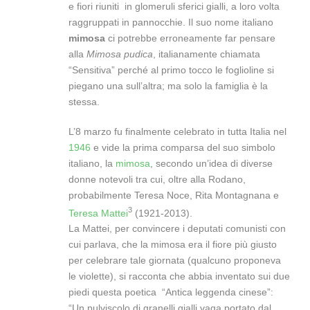
e fiori riuniti in glomeruli sferici gialli, a loro volta
raggruppati in pannocchie. Il suo nome italiano
mimosa
ci potrebbe erroneamente far pensare
alla
Mimosa pudica
, italianamente chiamata
“Sensitiva” perché al primo tocco le foglioline si
piegano una sull’altra; ma solo la famiglia è la
stessa.
L’8 marzo fu finalmente celebrato in tutta Italia nel
1946
e vide la prima comparsa del suo simbolo
italiano, la
mimosa
, secondo un’idea di diverse
donne notevoli tra cui, oltre alla Rodano,
probabilmente Teresa Noce, Rita Montagnana e
3
Teresa Mattei
(1921-2013).
La Mattei, per convincere i deputati comunisti con
cui parlava, che la mimosa era il fiore più giusto
per celebrare tale giornata (qualcuno proponeva
le violette), si racconta che abbia inventato sui due
piedi questa poetica “Antica leggenda cinese”:
“Un pulviscolo di granelli gialli vaga portato dal