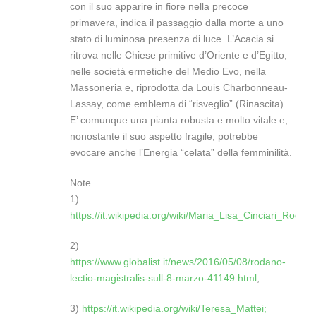
con il suo apparire in fiore nella precoce
primavera, indica il passaggio dalla morte a uno
stato di luminosa presenza di luce. L’Acacia si
ritrova nelle Chiese primitive d’Oriente e d’Egitto,
nelle società ermetiche del Medio Evo, nella
Massoneria e, riprodotta da Louis Charbonneau-
Lassay, come emblema di “risveglio” (Rinascita).
E’ comunque una pianta robusta e molto vitale e,
nonostante il suo aspetto fragile, potrebbe
evocare anche l’Energia “celata” della femminilità.
Note
1)
https://it.wikipedia.org/wiki/Maria_Lisa_Cinciari_Rodan
2)
https://www.globalist.it/news/2016/05/08/rodano-
lectio-magistralis-sull-8-marzo-41149.html
;
3)
https://it.wikipedia.org/wiki/Teresa_Mattei;