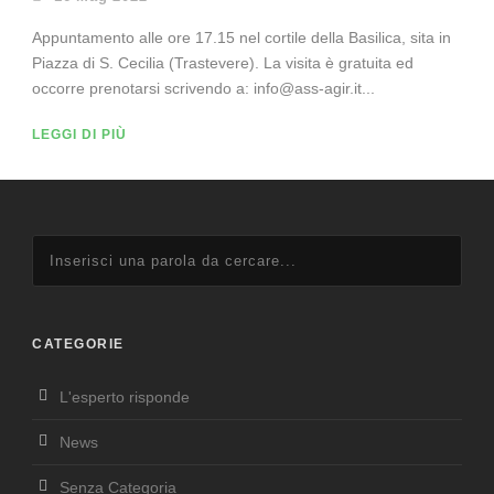
Appuntamento alle ore 17.15 nel cortile della Basilica, sita in
Piazza di S. Cecilia (Trastevere). La visita è gratuita ed
occorre prenotarsi scrivendo a: info@ass-agir.it...
LEGGI DI PIÙ
CATEGORIE
L'esperto risponde
News
Senza Categoria