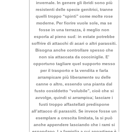
invernale. In genere gli ibridi sono più
resistenti delle specie genitrici, tranne
quelli troppo “spinti” come molte rose
moderne. Per fiorire vuole sole, ma se
fosse in una terrazza, è meglio non
esporla al pieno sud: in estate potrebbe
soffrire di attacchi di acari o altri parassiti.
Bisogna anche controllare spesso che
non sia attaccata da cocciniglie. E’
opportuno tagliare quel supporto messo
per il trasporto e la vendita e farla
arrampicare più liberamente su delle
canne o altro, essendo una pianta dal
fusto cosiddetto “volubile”, cioè che si
avvolge, quindi si arrampica; lasciare i
fusti troppo affastellati predispone
all’attacco di parassiti. Se invece fosse un
esemplare a crescita limitata, la si può
anche appendere lasciando che i rami si
espandano. La famiglia a cui appartiene è