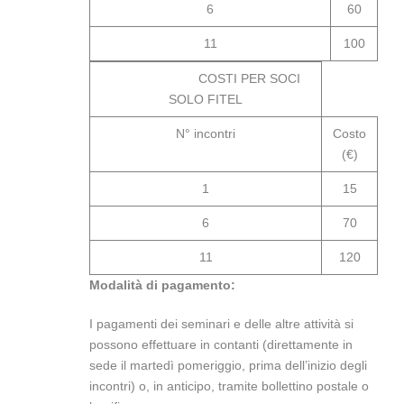
6
60
11
100
COSTI PER SOCI
SOLO FITEL
N° incontri
Costo
(€)
1
15
6
70
11
120
Modalità di pagamento:
I pagamenti dei seminari e delle altre attività si
possono effettuare in contanti (direttamente in
sede il martedì pomeriggio, prima dell’inizio degli
incontri) o, in anticipo, tramite bollettino postale o