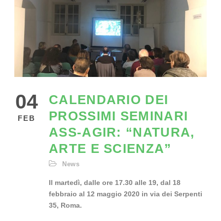
04
CALENDARIO DEI
PROSSIMI SEMINARI
FEB
ASS-AGIR: “NATURA,
ARTE E SCIENZA”
News
Il martedì,
dalle ore 17.30 alle 19,
dal 18
febbraio al 12 maggio 2020 in via dei Serpenti
35, Roma.