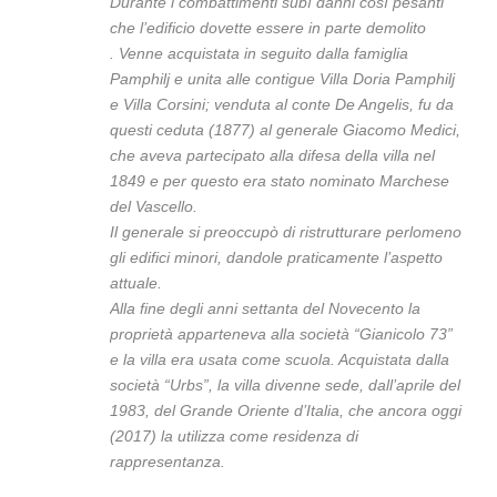
Durante i combattimenti subì danni così pesanti
che l’edificio dovette essere in parte demolito
. Venne acquistata in seguito dalla famiglia
Pamphilj e unita alle contigue Villa Doria Pamphilj
e Villa Corsini; venduta al conte De Angelis, fu da
questi ceduta (1877) al generale Giacomo Medici,
che aveva partecipato alla difesa della villa nel
1849 e per questo era stato nominato Marchese
del Vascello.
Il generale si preoccupò di ristrutturare perlomeno
gli edifici minori, dandole praticamente l’aspetto
attuale.
Alla fine degli anni settanta del Novecento la
proprietà apparteneva alla società “Gianicolo 73”
e la villa era usata come scuola. Acquistata dalla
società “Urbs”, la villa divenne sede, dall’aprile del
1983, del Grande Oriente d’Italia, che ancora oggi
(2017) la utilizza come residenza di
rappresentanza.