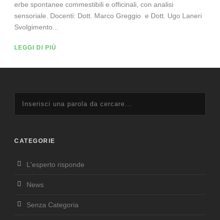
erbe spontanee commestibili e officinali, con analisi
sensoriale. Docenti: Dott. Marco Greggio e Dott. Ugo Laneri
Svolgimento...
LEGGI DI PIÙ
CATEGORIE
L'esperto risponde
News
Senza Categoria